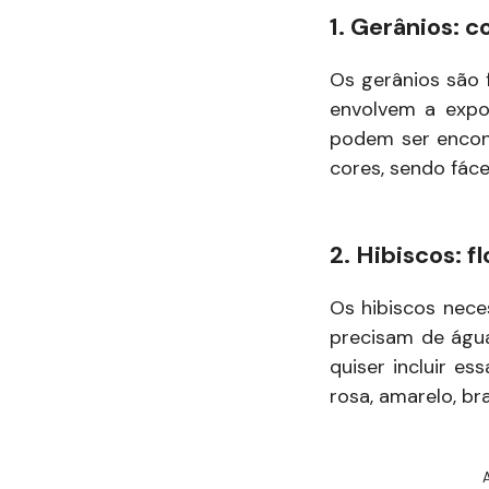
1. Gerânios: c
Os gerânios são 
envolvem a expos
podem ser encont
cores, sendo fáce
2. Hibiscos: 
Os hibiscos nece
precisam de água
quiser incluir es
rosa, amarelo, br
A