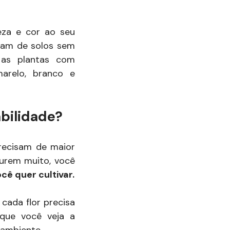
eza e cor ao seu
stam de solos sem
 as plantas com
arelo, branco e
abilidade?
recisam de maior
 durem muito, você
ê quer cultivar.
cada flor precisa
 que você veja a