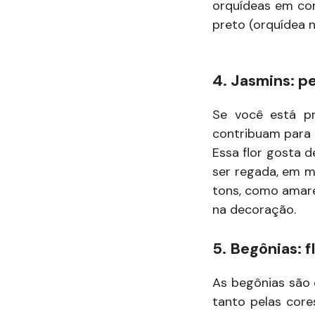
orquídeas em core
preto (orquídea n
4. Jasmins: p
Se você está p
contribuam para 
Essa flor gosta
ser regada, em m
tons, como amarel
na decoração.
5. Begônias: f
As begônias são 
tanto pelas cor