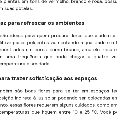
e plantas em tons de vermelho, branco e rosa, pos
m suas pétalas.
paz para refrescar os ambientes
 são ideais para quem procura flores que ajudem a 
iltrar gases poluentes, aumentando a qualidade e o fr
contrados em cores, como branco, amarelo, rosa e
m uma frequência que pode chegar a quatro ve
emperatura e umidade.
para trazer sofisticação aos espaços
mbém são boas flores para se ter em espaços fec
sição indireta à luz solar, podendo ser colocadas em
anto, essas flores requerem alguns cuidados, como a
emperaturas que fiquem entre 10 e 25 °C. Você p