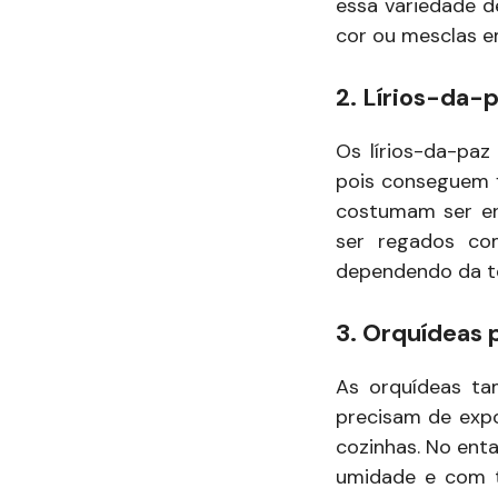
essa variedade d
cor ou mesclas e
2. Lírios-da-
Os lírios-da-paz
pois conseguem f
costumam ser en
ser regados co
dependendo da t
3. Orquídeas 
As orquídeas ta
precisam de expo
cozinhas. No ent
umidade e com t