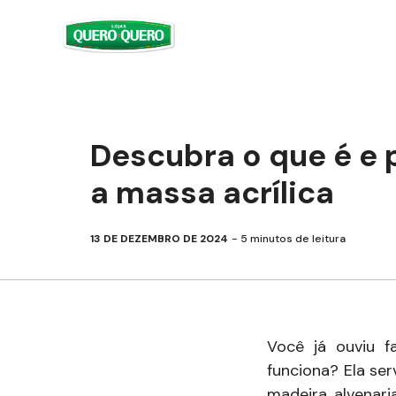
Pular
para
o
conteúdo
Descubra o que é e 
a massa acrílica
13 DE DEZEMBRO DE 2024
5
minutos de leitura
Você já ouviu f
funciona? Ela ser
madeira, alvenari