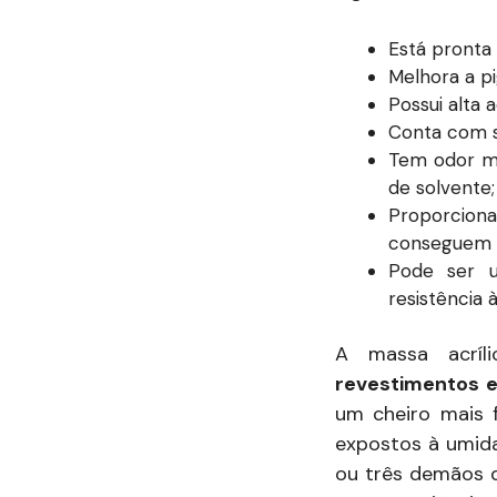
Está pronta 
Melhora a p
Possui alta 
Conta com s
Tem odor ma
de solvente;
Proporciona
conseguem ob
Pode ser u
resistência 
A massa acríl
revestimentos e
um cheiro mais 
expostos à umida
ou três demãos d