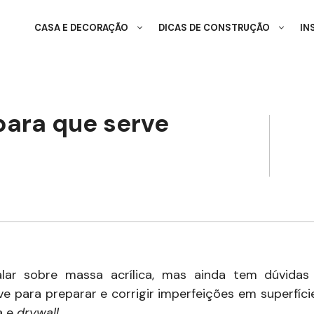
CASA E DECORAÇÃO
DICAS DE CONSTRUÇÃO
IN
para que serve
alar sobre massa acrílica, mas ainda tem dúvida
ve para preparar e corrigir imperfeições em superfíc
a e
drywall
.