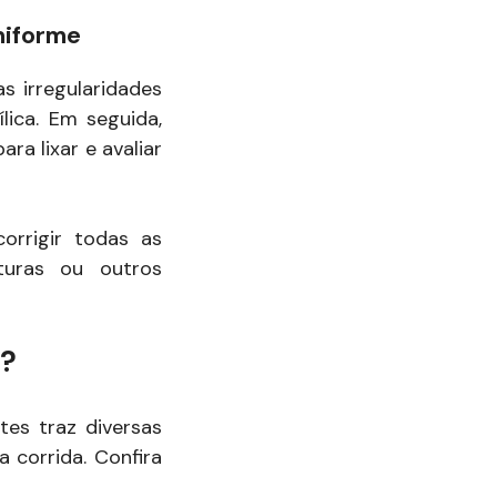
uniforme
s irregularidades
ica. Em seguida,
a lixar e avaliar
orrigir todas as
turas ou outros
a?
es traz diversas
 corrida. Confira