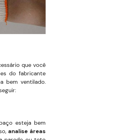
essário que você
es do fabricante
a bem ventilado.
seguir:
spaço esteja bem
sso,
analise áreas
a parede ou teto