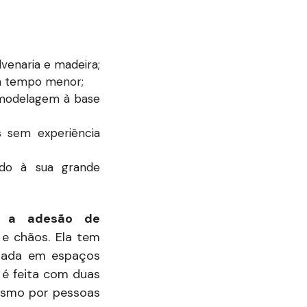
lvenaria e madeira;
m tempo menor;
 modelagem à base
s sem experiência
ido à sua grande
ar a adesão de
 e chãos. Ela tem
usada em espaços
 é feita com duas
mesmo por pessoas