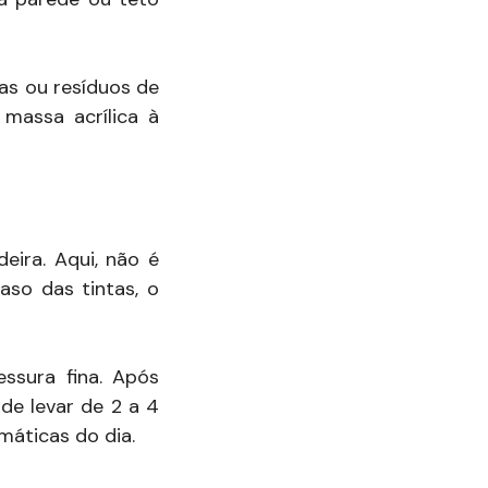
as ou resíduos de
 massa acrílica à
ira. Aqui, não é
so das tintas, o
ssura fina. Após
de levar de 2 a 4
áticas do dia.