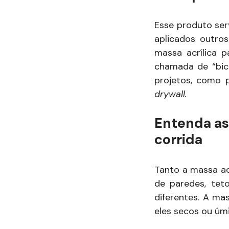
Esse produto serv
aplicados outro
massa acrílica 
chamada de “bico
projetos, como 
drywall.
Entenda as
corrida
Tanto a massa ac
de paredes, tet
diferentes. A ma
eles secos ou úm