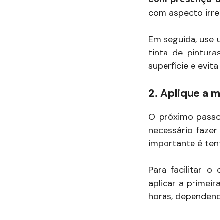
com aspecto irreg
Em seguida, use 
tinta de pintura
superfície e evita
2. Aplique a 
O próximo passo
necessário faze
importante é tent
Para facilitar 
aplicar a primei
horas, dependend