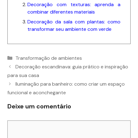
o
n
p
n
Decoração com texturas: aprenda a
o
p
k
combinar diferentes materiais
k
Decoração da sala com plantas: como
transformar seu ambiente com verde
Categorias
Transformação de ambientes
Decoração escandinava: guia prático e inspiração
para sua casa
Iluminação para banheiro: como criar um espaço
funcional e aconchegante
Deixe um comentário
Comentário