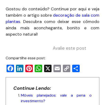
Gostou do conteúdo? Continue por aqui e veja
também o artigo sobre
decoração de sala com
plantas
. Descubra como deixar esse cômodo
ainda mais aconchegante, bonito e com
aspecto natural!
Avalie este post
Compartilhe esse post:
F
Li
Pi
W
X
E
C
S
a
n
nt
h
m
o
h
c
k
er
at
ai
p
ar
Continue Lendo:
e
e
e
s
l
y
e
Móveis planejados: vale a pena o
b
dI
st
A
Li
investimento?