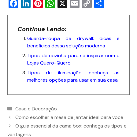
F
Li
Pi
W
X
E
C
S
a
n
nt
h
m
o
h
c
k
er
at
ai
p
ar
Continue Lendo:
e
e
e
s
l
y
e
Guarda-roupa de drywall: dicas e
b
dI
st
A
Li
benefícios dessa solução moderna
o
n
p
n
Tipos de cozinha para se inspirar com a
o
p
k
Lojas Quero-Quero
k
Tipos de iluminação: conheça as
melhores opções para usar em sua casa
Categorias
Casa e Decoração
Como escolher a mesa de jantar ideal para você
O guia essencial da cama box: conheça os tipos e
vantagens