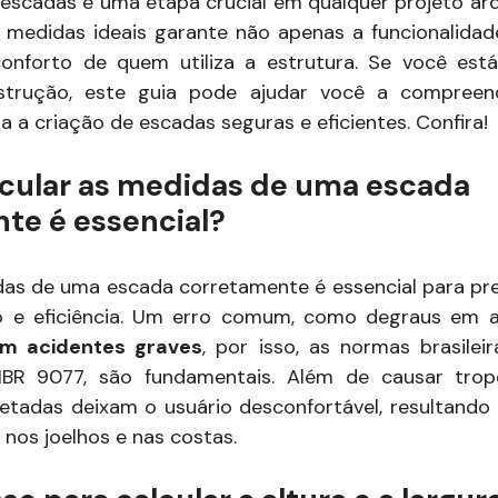
escadas é uma etapa crucial em qualquer projeto arq
s medidas ideais garante não apenas a funcionalida
onforto de quem utiliza a estrutura. Se você est
strução, este guia pode ajudar você a compreen
 a criação de escadas seguras e eficientes. Confira!
lcular as medidas de uma escada
te é essencial?
das de uma escada corretamente é essencial para pre
o e eficiência. Um erro comum, como degraus em al
em acidentes graves
, por isso, as normas brasilei
R 9077, são fundamentais. Além de causar trop
etadas deixam o usuário desconfortável, resultando
os joelhos e nas costas.