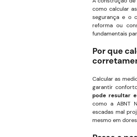
A construção de 
como calcular a
segurança e o c
reforma ou con
fundamentais para
Por que ca
corretamen
Calcular as medi
garantir confort
pode resultar 
como a ABNT NB
escadas mal proj
mesmo em dores n