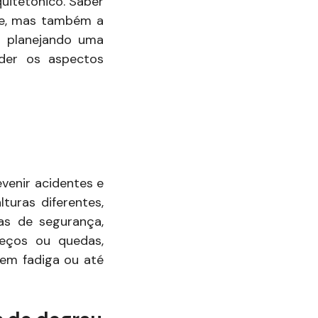
uitetônico. Saber
de, mas também a
á planejando uma
der os aspectos
venir acidentes e
turas diferentes,
ras de segurança,
eços ou quedas,
 em fadiga ou até