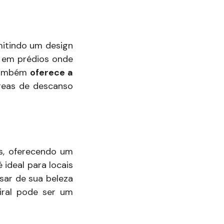
mitindo um design
a em prédios onde
 também
oferece a
reas de descanso
s, oferecendo um
ideal para locais
sar de sua beleza
iral pode ser um