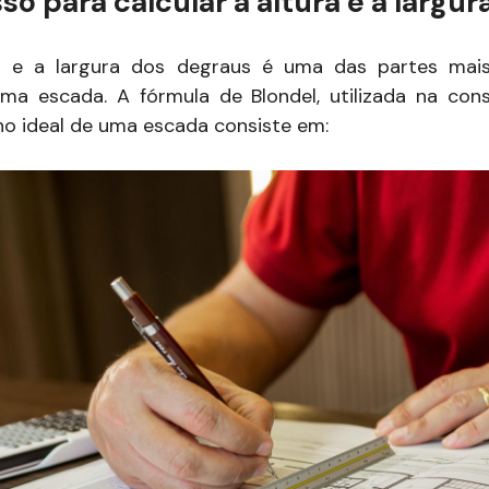
so para calcular a altura e a largu
ra e a largura dos degraus é uma das partes mai
a escada. A fórmula de Blondel, utilizada na cons
ho ideal de uma escada consiste em: