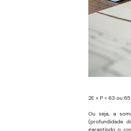
2E + P = 63 ou 6
Ou seja, a som
(profundidade d
garantindo o co