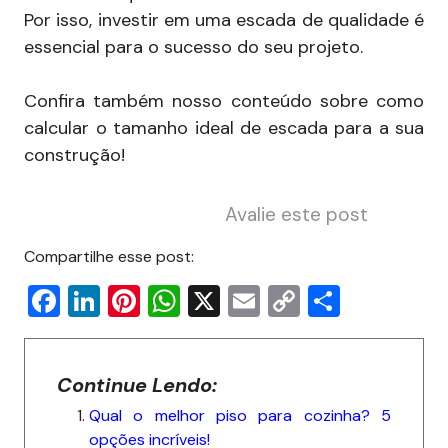
Por isso, investir em uma escada de qualidade é
essencial para o sucesso do seu projeto.
Confira também nosso conteúdo sobre como
calcular o tamanho ideal de escada para a sua
construção!
Avalie este post
Compartilhe esse post:
F
Li
Pi
W
X
E
C
S
a
n
nt
h
m
o
h
c
k
er
at
ai
p
ar
Continue Lendo:
e
e
e
s
l
y
e
Qual o melhor piso para cozinha? 5
b
dI
st
A
Li
opções incríveis!