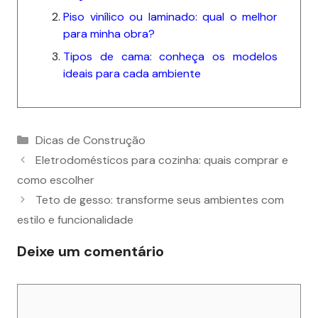
o
n
p
n
Piso vinílico ou laminado: qual o melhor
o
p
k
para minha obra?
k
Tipos de cama: conheça os modelos
ideais para cada ambiente
Categorias
Dicas de Construção
Eletrodomésticos para cozinha: quais comprar e
como escolher
Teto de gesso: transforme seus ambientes com
estilo e funcionalidade
Deixe um comentário
Comentário