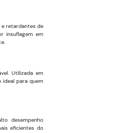
s e retardantes de
or insuflagem em
te.
vel. Utilizada em
o ideal para quem
alto desempenho
ais eficientes do