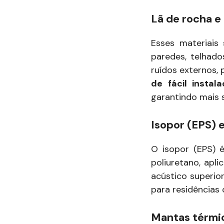
Lã de rocha e 
Esses materiais 
paredes, telhad
ruídos externos,
de fácil instal
garantindo mais 
Isopor (EPS) 
O isopor (EPS) 
poliuretano, apl
acústico superior
para residências
Mantas térmi