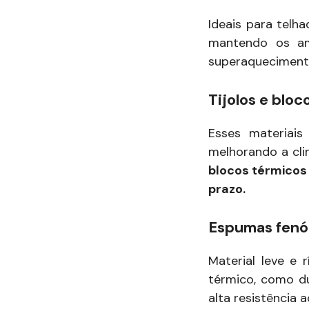
Ideais para telh
mantendo os amb
superaquecimento
Tijolos e bloc
Esses materiais
melhorando a cli
blocos térmicos
prazo.
Espumas fenó
Material leve e
térmico, como du
alta resistência