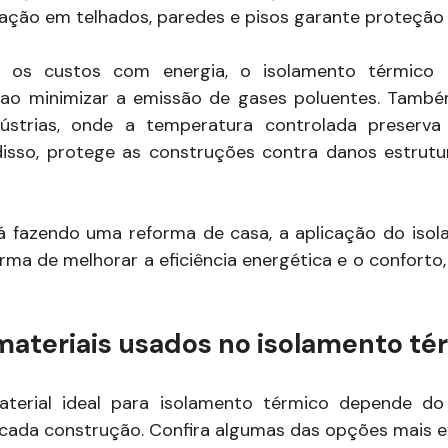
cação em telhados, paredes e pisos garante proteção 
r os custos com energia, o isolamento térmico c
e ao minimizar a emissão de gases poluentes. També
ústrias, onde a temperatura controlada preserv
isso, protege as construções contra danos estrutu
á fazendo uma reforma de casa, a aplicação do isol
ma de melhorar a eficiência energética e o conforto,
 materiais usados no isolamento té
terial ideal para isolamento térmico depende d
cada construção. Confira algumas das opções mais ef