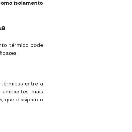
 como isolamento
sa
nto térmico pode
icazes:
 térmicas entre a
s ambientes mais
as, que dissipam o