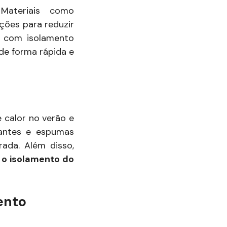
 Materiais como
pções para reduzir
l com isolamento
de forma rápida e
 calor no verão e
dantes e espumas
rada. Além disso,
 o isolamento do
ento