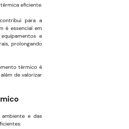
térmica eficiente.
ontribui para a
m é essencial em
a equipamentos e
rais, prolongando
amento térmico é
 além de valorizar
rmico
o ambiente e das
icientes: