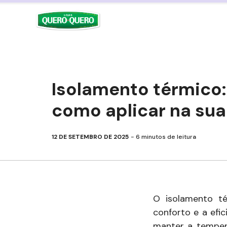
Pular
para
o
conteúdo
Isolamento térmico:
como aplicar na sua
12 DE SETEMBRO DE 2025
6
minutos de leitura
O isolamento t
conforto e a efi
manter a temper