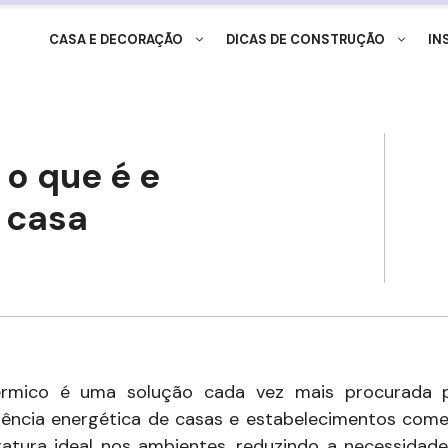
CASA E DECORAÇÃO
DICAS DE CONSTRUÇÃO
IN
 o que é e
 casa
érmico é uma solução cada vez mais procurada 
ciência energética de casas e estabelecimentos comerc
atura ideal nos ambientes, reduzindo a necessidad